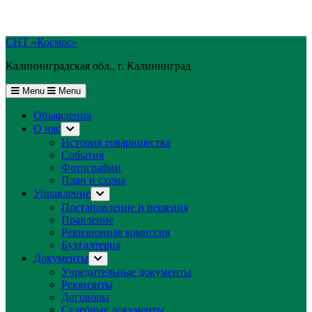
Skip
СНТ «Космос»
to
Калининградская обл., г. Калининград
content
Menu
Menu
Объявления
О нас
Show
sub
История товарищества
menu
События
Фотографии
План и схема
Управление
Show
sub
Постановление и решения
menu
Правление
Ревизионная комиссия
Бухгалтерия
Документы
Show
sub
Учредительные документы
menu
Реквизиты
Договоры
Судебные документы