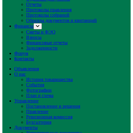
Отчеты
Протоколы правления
Протоколы собраний
Образцы документов и квитанций
Финансы
Show
sub
Сметы и ФЭО
menu
Взносы
Финансовые отчеты
Задолженности
Форум
Контакты
Объявления
О нас
История товарищества
События
Фотографии
План и схема
Управление
Постановление и решения
Правление
Ревизионная комиссия
Бухгалтерия
Документы
Учредительные документы