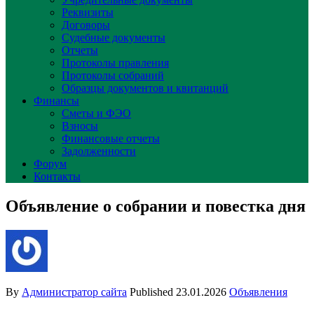
Реквизиты
Договоры
Судебные документы
Отчеты
Протоколы правления
Протоколы собраний
Образцы документов и квитанций
Финансы
Сметы и ФЭО
Взносы
Финансовые отчеты
Задолженности
Форум
Контакты
Объявление о собрании и повестка дня
By
Администратор сайта
Published
23.01.2026
Объявления